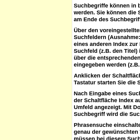
Suchbegriffe
können in b
werden. Sie können die S
am Ende des Suchbegrif
Über den voreingestellt
Suchfeldern (Ausnahme:
eines anderen Index zur
Suchfeld (z.B. den Titel
über die entsprechenden
eingegeben werden (z.B.
Anklicken der Schaltflä
Tastatur starten Sie die 
Nach Eingabe eines Such
der Schaltfläche
Index a
Umfeld angezeigt. Mit D
Suchbegriff wird die Suc
Phrasensuche
einschalte
genau der gewünschten 
müssen bei diesem Such