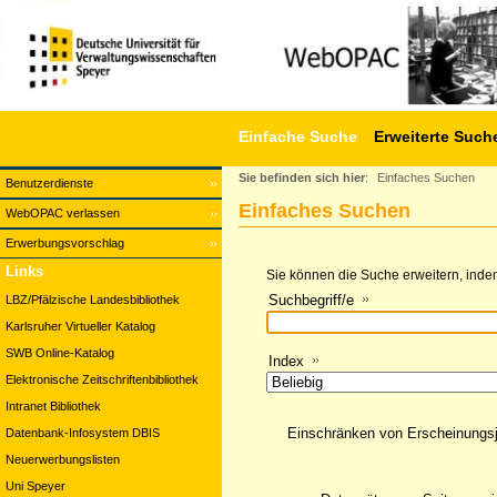
Einfache Suche
Erweiterte Such
Sie befinden sich hier
:
Einfaches Suchen
Benutzerdienste
Einfaches Suchen
WebOPAC verlassen
Erwerbungsvorschlag
Links
Sie können die Suche erweitern, indem
Suchbegriff/e
LBZ/Pfälzische Landesbibliothek
Karlsruher Virtueller Katalog
SWB Online-Katalog
Index
Elektronische Zeitschriftenbibliothek
Intranet Bibliothek
Einschränken von Erscheinungs
Datenbank-Infosystem DBIS
Neuerwerbungslisten
Uni Speyer