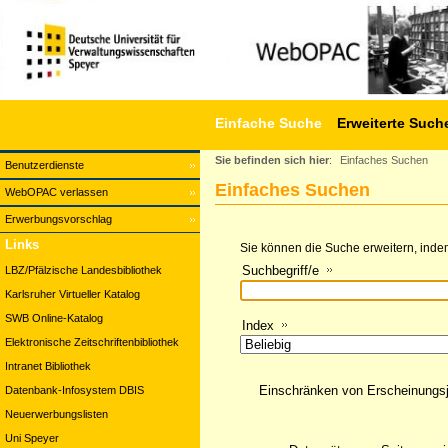
Einfache Suche
Erweiterte Such
Sie befinden sich hier
:
Einfaches Suchen
Benutzerdienste
Einfaches Suchen
WebOPAC verlassen
Erwerbungsvorschlag
Links
Sie können die Suche erweitern, indem
Suchbegriff/e
LBZ/Pfälzische Landesbibliothek
Karlsruher Virtueller Katalog
SWB Online-Katalog
Index
Elektronische Zeitschriftenbibliothek
Intranet Bibliothek
Einschränken von Erscheinungs
Datenbank-Infosystem DBIS
Neuerwerbungslisten
Uni Speyer