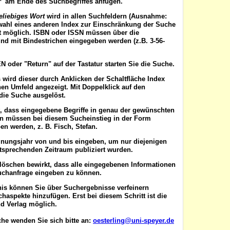
'*' am Ende des Suchbegriffes anfügen.
eliebiges Wort
wird in allen Suchfeldern (Ausnahme:
wahl eines anderen Index zur Einschränkung der Suche
ist möglich. ISBN oder ISSN
müssen
über die
nd mit Bindestrichen eingegeben werden (z.B. 3-56-
EN
oder "Return" auf der Tastatur starten Sie die Suche.
 wird dieser durch Anklicken der Schaltfläche
Index
en Umfeld angezeigt. Mit Doppelklick auf den
die Suche ausgelöst.
t, dass eingegebene Begriffe in genau der gewünschten
en müssen bei diesem Sucheinstieg in der Form
n werden, z. B. Fisch, Stefan.
inungsjahr von
und
bis
eingeben, um nur diejenigen
ntsprechenden Zeitraum publiziert wurden.
 löschen
bewirkt, dass alle eingegebenen Informationen
uchanfrage eingeben zu können.
nis können Sie über
Suchergebnisse verfeinern
aspekte hinzufügen. Erst bei diesem Schritt ist die
d Verlag möglich.
he wenden Sie sich bitte an:
oesterling@uni-speyer.de