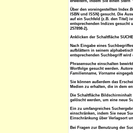
erweitern, indem Sie einen Stern 
Über den voreingestellten
Index
B
ISBN und ISSN) gesucht. Die Aus
auf ein Suchfeld (z.B. den Titel) 
entsprechenden Indizes gesucht u
257898-2).
Anklicken der Schaltfläche
SUCH
Nach Eingabe eines Suchbegriffes
aufblättern
in seinem alphabetisch
entsprechenden Suchbegriff wird 
Phrasensuche
einschalten bewirk
Wortfolge gesucht werden. Autor
Familienname, Vorname
eingegebe
Sie können außerdem das
Ersche
Medien zu erhalten, die in dem e
Die Schaltfläche
Bildschirminhalt
gelöscht werden, um eine neue S
Ein zu umfangreiches Suchergeb
einschränken, indem Sie neue Such
Einschränkung über Verlagsort un
Bei Fragen zur Benutzung der Suc