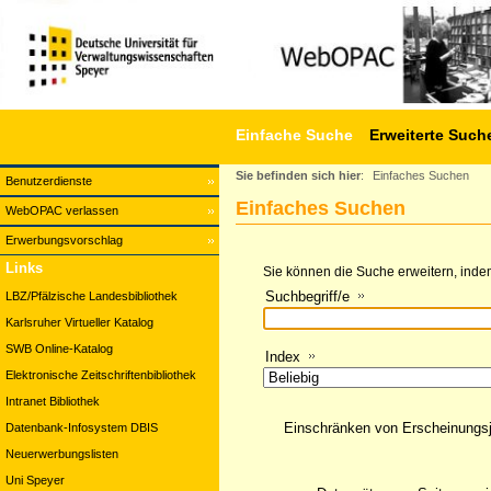
Einfache Suche
Erweiterte Such
Sie befinden sich hier
:
Einfaches Suchen
Benutzerdienste
Einfaches Suchen
WebOPAC verlassen
Erwerbungsvorschlag
Links
Sie können die Suche erweitern, indem
Suchbegriff/e
LBZ/Pfälzische Landesbibliothek
Karlsruher Virtueller Katalog
SWB Online-Katalog
Index
Elektronische Zeitschriftenbibliothek
Intranet Bibliothek
Einschränken von Erscheinungs
Datenbank-Infosystem DBIS
Neuerwerbungslisten
Uni Speyer