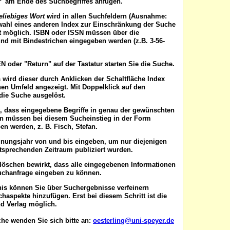
'*' am Ende des Suchbegriffes anfügen.
eliebiges Wort
wird in allen Suchfeldern (Ausnahme:
wahl eines anderen Index zur Einschränkung der Suche
ist möglich. ISBN oder ISSN
müssen
über die
nd mit Bindestrichen eingegeben werden (z.B. 3-56-
EN
oder "Return" auf der Tastatur starten Sie die Suche.
 wird dieser durch Anklicken der Schaltfläche
Index
en Umfeld angezeigt. Mit Doppelklick auf den
die Suche ausgelöst.
t, dass eingegebene Begriffe in genau der gewünschten
en müssen bei diesem Sucheinstieg in der Form
n werden, z. B. Fisch, Stefan.
inungsjahr von
und
bis
eingeben, um nur diejenigen
ntsprechenden Zeitraum publiziert wurden.
 löschen
bewirkt, dass alle eingegebenen Informationen
uchanfrage eingeben zu können.
nis können Sie über
Suchergebnisse verfeinern
aspekte hinzufügen. Erst bei diesem Schritt ist die
d Verlag möglich.
he wenden Sie sich bitte an:
oesterling@uni-speyer.de