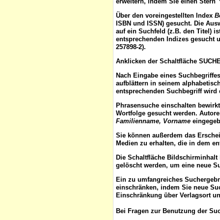
erweitern, indem Sie einen Stern 
Über den voreingestellten
Index
B
ISBN und ISSN) gesucht. Die Aus
auf ein Suchfeld (z.B. den Titel) 
entsprechenden Indizes gesucht u
257898-2).
Anklicken der Schaltfläche
SUCH
Nach Eingabe eines Suchbegriffes
aufblättern
in seinem alphabetisch
entsprechenden Suchbegriff wird 
Phrasensuche
einschalten bewirk
Wortfolge gesucht werden. Autor
Familienname, Vorname
eingegebe
Sie können außerdem das
Ersche
Medien zu erhalten, die in dem e
Die Schaltfläche
Bildschirminhalt
gelöscht werden, um eine neue S
Ein zu umfangreiches Suchergeb
einschränken, indem Sie neue Such
Einschränkung über Verlagsort un
Bei Fragen zur Benutzung der Suc