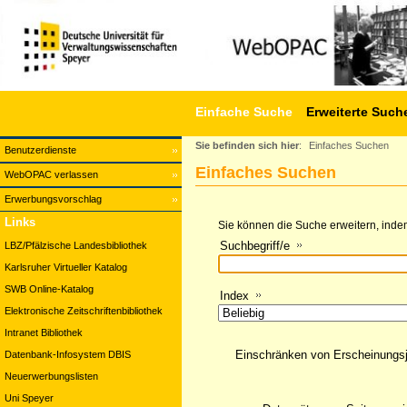
Einfache Suche
Erweiterte Such
Sie befinden sich hier
:
Einfaches Suchen
Benutzerdienste
Einfaches Suchen
WebOPAC verlassen
Erwerbungsvorschlag
Links
Sie können die Suche erweitern, indem
Suchbegriff/e
LBZ/Pfälzische Landesbibliothek
Karlsruher Virtueller Katalog
SWB Online-Katalog
Index
Elektronische Zeitschriftenbibliothek
Intranet Bibliothek
Einschränken von Erscheinungs
Datenbank-Infosystem DBIS
Neuerwerbungslisten
Uni Speyer