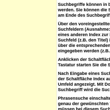
Suchbegriffe
können in b
werden. Sie können die S
am Ende des Suchbegrif
Über den voreingestellt
Suchfeldern (Ausnahme:
eines anderen Index zur
Suchfeld (z.B. den Titel
über die entsprechenden
eingegeben werden (z.B.
Anklicken der Schaltflä
Tastatur starten Sie die 
Nach Eingabe eines Such
der Schaltfläche
Index a
Umfeld angezeigt. Mit D
Suchbegriff wird die Suc
Phrasensuche
einschalte
genau der gewünschten 
müssen bei diesem Such