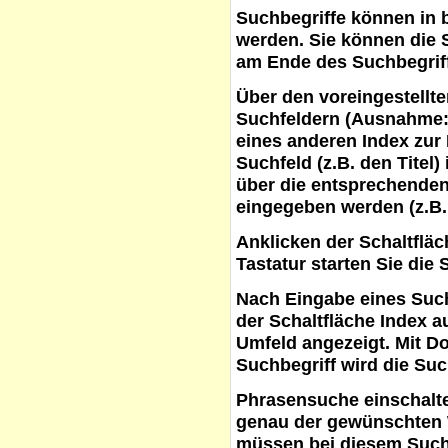
Suchbegriffe
können in b
werden. Sie können die S
am Ende des Suchbegrif
Über den voreingestellt
Suchfeldern (Ausnahme:
eines anderen Index zur
Suchfeld (z.B. den Titel
über die entsprechenden
eingegeben werden (z.B.
Anklicken der Schaltflä
Tastatur starten Sie die 
Nach Eingabe eines Such
der Schaltfläche
Index a
Umfeld angezeigt. Mit D
Suchbegriff wird die Suc
Phrasensuche
einschalte
genau der gewünschten 
müssen bei diesem Such