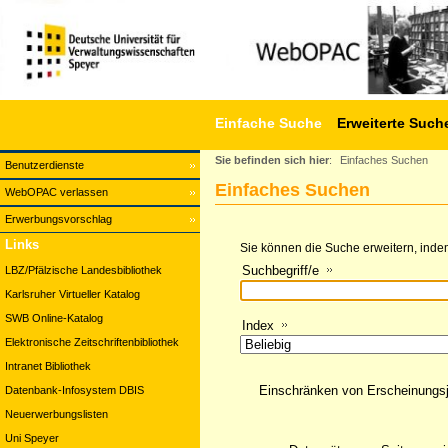
Einfache Suche
Erweiterte Such
Sie befinden sich hier
:
Einfaches Suchen
Benutzerdienste
Einfaches Suchen
WebOPAC verlassen
Erwerbungsvorschlag
Links
Sie können die Suche erweitern, indem
Suchbegriff/e
LBZ/Pfälzische Landesbibliothek
Karlsruher Virtueller Katalog
SWB Online-Katalog
Index
Elektronische Zeitschriftenbibliothek
Intranet Bibliothek
Einschränken von Erscheinungs
Datenbank-Infosystem DBIS
Neuerwerbungslisten
Uni Speyer