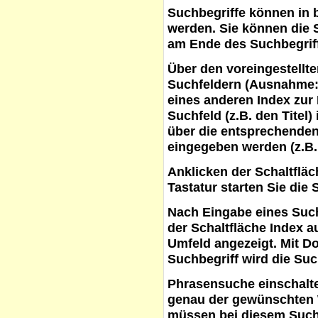
Suchbegriffe
können in b
werden. Sie können die S
am Ende des Suchbegrif
Über den voreingestellt
Suchfeldern (Ausnahme:
eines anderen Index zur
Suchfeld (z.B. den Titel
über die entsprechenden
eingegeben werden (z.B.
Anklicken der Schaltflä
Tastatur starten Sie die 
Nach Eingabe eines Such
der Schaltfläche
Index a
Umfeld angezeigt. Mit D
Suchbegriff wird die Suc
Phrasensuche
einschalte
genau der gewünschten 
müssen bei diesem Such