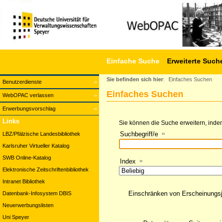
Einfache Suche
Erweiterte Such
Sie befinden sich hier
:
Einfaches Suchen
Benutzerdienste
Einfaches Suchen
WebOPAC verlassen
Erwerbungsvorschlag
Links
Sie können die Suche erweitern, indem
Suchbegriff/e
LBZ/Pfälzische Landesbibliothek
Karlsruher Virtueller Katalog
SWB Online-Katalog
Index
Elektronische Zeitschriftenbibliothek
Intranet Bibliothek
Einschränken von Erscheinungs
Datenbank-Infosystem DBIS
Neuerwerbungslisten
Uni Speyer