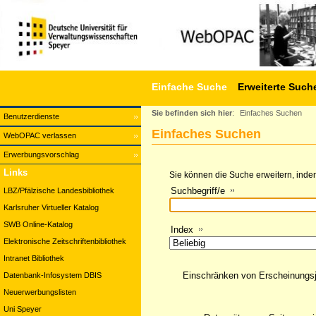
Einfache Suche
Erweiterte Such
Sie befinden sich hier
:
Einfaches Suchen
Benutzerdienste
Einfaches Suchen
WebOPAC verlassen
Erwerbungsvorschlag
Links
Sie können die Suche erweitern, indem
Suchbegriff/e
LBZ/Pfälzische Landesbibliothek
Karlsruher Virtueller Katalog
SWB Online-Katalog
Index
Elektronische Zeitschriftenbibliothek
Intranet Bibliothek
Einschränken von Erscheinungs
Datenbank-Infosystem DBIS
Neuerwerbungslisten
Uni Speyer