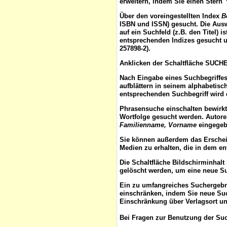
erweitern, indem Sie einen Stern 
Über den voreingestellten
Index
B
ISBN und ISSN) gesucht. Die Aus
auf ein Suchfeld (z.B. den Titel) 
entsprechenden Indizes gesucht u
257898-2).
Anklicken der Schaltfläche
SUCH
Nach Eingabe eines Suchbegriffes
aufblättern
in seinem alphabetisch
entsprechenden Suchbegriff wird 
Phrasensuche
einschalten bewirk
Wortfolge gesucht werden. Autor
Familienname, Vorname
eingegebe
Sie können außerdem das
Ersche
Medien zu erhalten, die in dem e
Die Schaltfläche
Bildschirminhalt
gelöscht werden, um eine neue S
Ein zu umfangreiches Suchergeb
einschränken, indem Sie neue Such
Einschränkung über Verlagsort un
Bei Fragen zur Benutzung der Suc