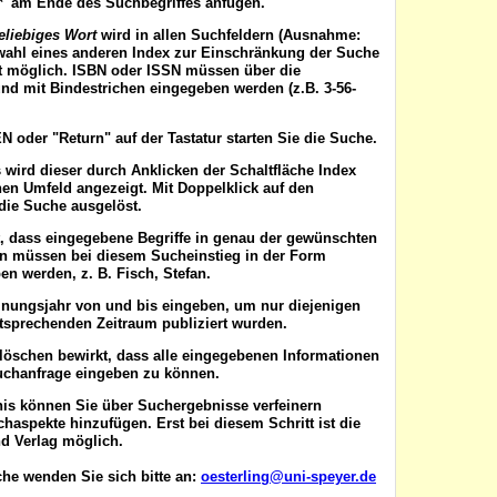
'*' am Ende des Suchbegriffes anfügen.
eliebiges Wort
wird in allen Suchfeldern (Ausnahme:
wahl eines anderen Index zur Einschränkung der Suche
ist möglich. ISBN oder ISSN
müssen
über die
nd mit Bindestrichen eingegeben werden (z.B. 3-56-
EN
oder "Return" auf der Tastatur starten Sie die Suche.
 wird dieser durch Anklicken der Schaltfläche
Index
en Umfeld angezeigt. Mit Doppelklick auf den
die Suche ausgelöst.
t, dass eingegebene Begriffe in genau der gewünschten
en müssen bei diesem Sucheinstieg in der Form
n werden, z. B. Fisch, Stefan.
inungsjahr von
und
bis
eingeben, um nur diejenigen
ntsprechenden Zeitraum publiziert wurden.
 löschen
bewirkt, dass alle eingegebenen Informationen
uchanfrage eingeben zu können.
nis können Sie über
Suchergebnisse verfeinern
aspekte hinzufügen. Erst bei diesem Schritt ist die
d Verlag möglich.
he wenden Sie sich bitte an:
oesterling@uni-speyer.de