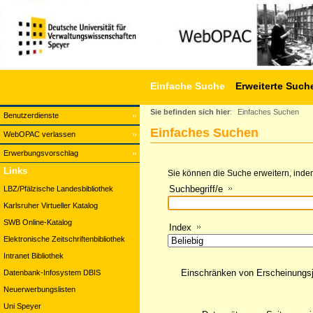
Einfache Suche
Erweiterte Such
Sie befinden sich hier
:
Einfaches Suchen
Benutzerdienste
Einfaches Suchen
WebOPAC verlassen
Erwerbungsvorschlag
Links
Sie können die Suche erweitern, indem
Suchbegriff/e
LBZ/Pfälzische Landesbibliothek
Karlsruher Virtueller Katalog
SWB Online-Katalog
Index
Elektronische Zeitschriftenbibliothek
Intranet Bibliothek
Einschränken von Erscheinungs
Datenbank-Infosystem DBIS
Neuerwerbungslisten
Uni Speyer