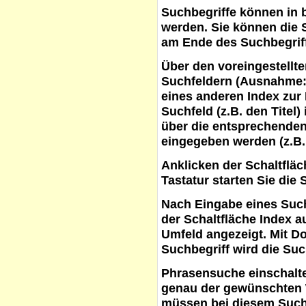
Suchbegriffe
können in b
werden. Sie können die S
am Ende des Suchbegrif
Über den voreingestellt
Suchfeldern (Ausnahme:
eines anderen Index zur
Suchfeld (z.B. den Titel
über die entsprechenden
eingegeben werden (z.B.
Anklicken der Schaltflä
Tastatur starten Sie die 
Nach Eingabe eines Such
der Schaltfläche
Index a
Umfeld angezeigt. Mit D
Suchbegriff wird die Suc
Phrasensuche
einschalte
genau der gewünschten 
müssen bei diesem Such