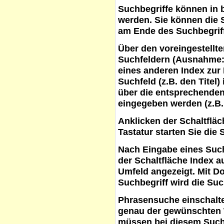
Suchbegriffe
können in b
werden. Sie können die S
am Ende des Suchbegrif
Über den voreingestellt
Suchfeldern (Ausnahme:
eines anderen Index zur
Suchfeld (z.B. den Titel
über die entsprechenden
eingegeben werden (z.B.
Anklicken der Schaltflä
Tastatur starten Sie die 
Nach Eingabe eines Such
der Schaltfläche
Index a
Umfeld angezeigt. Mit D
Suchbegriff wird die Suc
Phrasensuche
einschalte
genau der gewünschten 
müssen bei diesem Such