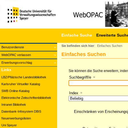
Einfache Suche
Erweiterte Such
Sie befinden sich hier
:
Einfaches Suchen
Benutzerdienste
Einfaches Suchen
WebOPAC verlassen
Erwerbungsvorschlag
Links
Sie können die Suche erweitern, indem
Suchbegriff/e
LBZ/Pfälzische Landesbibliothek
Karlsruher Virtueller Katalog
SWB Online-Katalog
Index
Elektronische Zeitschriftenbibliothek
Intranet Bibliothek
Einschränken von Erscheinungs
Datenbank-Infosystem DBIS
Neuerwerbungslisten
Uni Speyer