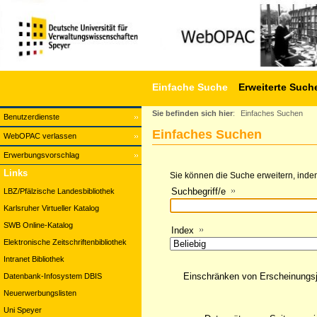
Einfache Suche
Erweiterte Such
Sie befinden sich hier
:
Einfaches Suchen
Benutzerdienste
Einfaches Suchen
WebOPAC verlassen
Erwerbungsvorschlag
Links
Sie können die Suche erweitern, indem
Suchbegriff/e
LBZ/Pfälzische Landesbibliothek
Karlsruher Virtueller Katalog
SWB Online-Katalog
Index
Elektronische Zeitschriftenbibliothek
Intranet Bibliothek
Einschränken von Erscheinungs
Datenbank-Infosystem DBIS
Neuerwerbungslisten
Uni Speyer