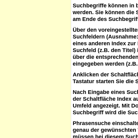
Suchbegriffe
können in b
werden. Sie können die S
am Ende des Suchbegrif
Über den voreingestellt
Suchfeldern (Ausnahme:
eines anderen Index zur
Suchfeld (z.B. den Titel
über die entsprechenden
eingegeben werden (z.B.
Anklicken der Schaltflä
Tastatur starten Sie die 
Nach Eingabe eines Such
der Schaltfläche
Index a
Umfeld angezeigt. Mit D
Suchbegriff wird die Suc
Phrasensuche
einschalte
genau der gewünschten 
müssen bei diesem Such