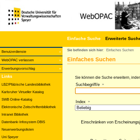
Einfache Suche
Erweiterte Such
Sie befinden sich hier
:
Einfaches Suchen
Benutzerdienste
Einfaches Suchen
WebOPAC verlassen
Erwerbungsvorschlag
Links
Sie können die Suche erweitern, indem
Suchbegriff/e
LBZ/Pfälzische Landesbibliothek
Karlsruher Virtueller Katalog
SWB Online-Katalog
Index
Elektronische Zeitschriftenbibliothek
Intranet Bibliothek
Einschränken von Erscheinungs
Datenbank-Infosystem DBIS
Neuerwerbungslisten
Uni Speyer