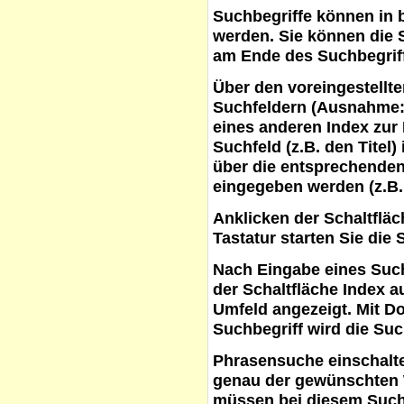
Suchbegriffe
können in b
werden. Sie können die S
am Ende des Suchbegrif
Über den voreingestellt
Suchfeldern (Ausnahme:
eines anderen Index zur
Suchfeld (z.B. den Titel
über die entsprechenden
eingegeben werden (z.B.
Anklicken der Schaltflä
Tastatur starten Sie die 
Nach Eingabe eines Such
der Schaltfläche
Index a
Umfeld angezeigt. Mit D
Suchbegriff wird die Suc
Phrasensuche
einschalte
genau der gewünschten 
müssen bei diesem Such