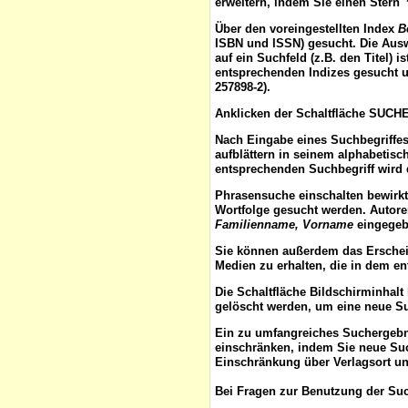
erweitern, indem Sie einen Stern 
Über den voreingestellten
Index
B
ISBN und ISSN) gesucht. Die Aus
auf ein Suchfeld (z.B. den Titel) 
entsprechenden Indizes gesucht u
257898-2).
Anklicken der Schaltfläche
SUCH
Nach Eingabe eines Suchbegriffes
aufblättern
in seinem alphabetisch
entsprechenden Suchbegriff wird 
Phrasensuche
einschalten bewirk
Wortfolge gesucht werden. Autor
Familienname, Vorname
eingegebe
Sie können außerdem das
Ersche
Medien zu erhalten, die in dem e
Die Schaltfläche
Bildschirminhalt
gelöscht werden, um eine neue S
Ein zu umfangreiches Suchergeb
einschränken, indem Sie neue Such
Einschränkung über Verlagsort un
Bei Fragen zur Benutzung der Suc