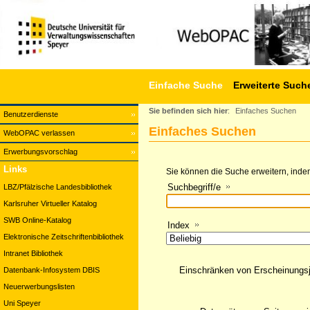
Einfache Suche
Erweiterte Such
Sie befinden sich hier
:
Einfaches Suchen
Benutzerdienste
Einfaches Suchen
WebOPAC verlassen
Erwerbungsvorschlag
Links
Sie können die Suche erweitern, indem
Suchbegriff/e
LBZ/Pfälzische Landesbibliothek
Karlsruher Virtueller Katalog
SWB Online-Katalog
Index
Elektronische Zeitschriftenbibliothek
Intranet Bibliothek
Einschränken von Erscheinungs
Datenbank-Infosystem DBIS
Neuerwerbungslisten
Uni Speyer