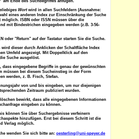
'*' am Ende des Suchbegriffes anfügen.
eliebiges Wort
wird in allen Suchfeldern (Ausnahme:
wahl eines anderen Index zur Einschränkung der Suche
ist möglich. ISBN oder ISSN
müssen
über die
nd mit Bindestrichen eingegeben werden (z.B. 3-56-
EN
oder "Return" auf der Tastatur starten Sie die Suche.
 wird dieser durch Anklicken der Schaltfläche
Index
en Umfeld angezeigt. Mit Doppelklick auf den
die Suche ausgelöst.
t, dass eingegebene Begriffe in genau der gewünschten
en müssen bei diesem Sucheinstieg in der Form
n werden, z. B. Fisch, Stefan.
inungsjahr von
und
bis
eingeben, um nur diejenigen
ntsprechenden Zeitraum publiziert wurden.
 löschen
bewirkt, dass alle eingegebenen Informationen
uchanfrage eingeben zu können.
nis können Sie über
Suchergebnisse verfeinern
aspekte hinzufügen. Erst bei diesem Schritt ist die
d Verlag möglich.
he wenden Sie sich bitte an:
oesterling@uni-speyer.de