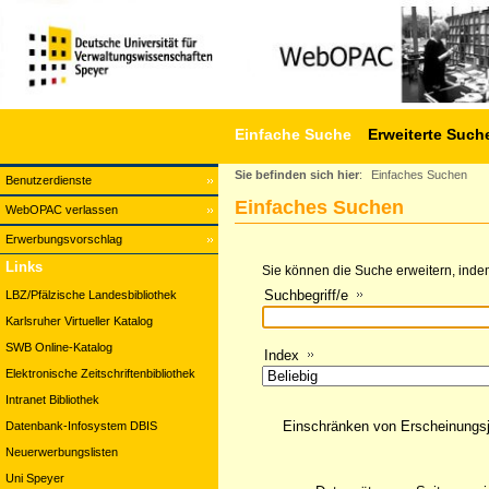
Einfache Suche
Erweiterte Such
Sie befinden sich hier
:
Einfaches Suchen
Benutzerdienste
Einfaches Suchen
WebOPAC verlassen
Erwerbungsvorschlag
Links
Sie können die Suche erweitern, indem
Suchbegriff/e
LBZ/Pfälzische Landesbibliothek
Karlsruher Virtueller Katalog
SWB Online-Katalog
Index
Elektronische Zeitschriftenbibliothek
Intranet Bibliothek
Einschränken von Erscheinungs
Datenbank-Infosystem DBIS
Neuerwerbungslisten
Uni Speyer