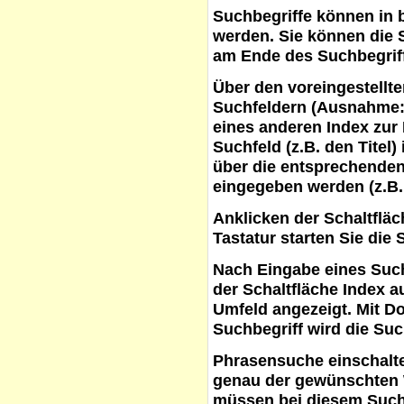
Suchbegriffe
können in b
werden. Sie können die S
am Ende des Suchbegrif
Über den voreingestellt
Suchfeldern (Ausnahme:
eines anderen Index zur
Suchfeld (z.B. den Titel
über die entsprechenden
eingegeben werden (z.B.
Anklicken der Schaltflä
Tastatur starten Sie die 
Nach Eingabe eines Such
der Schaltfläche
Index a
Umfeld angezeigt. Mit D
Suchbegriff wird die Suc
Phrasensuche
einschalte
genau der gewünschten 
müssen bei diesem Such