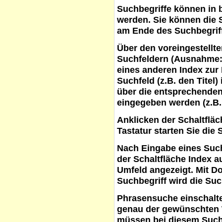
Suchbegriffe
können in b
werden. Sie können die S
am Ende des Suchbegrif
Über den voreingestellt
Suchfeldern (Ausnahme:
eines anderen Index zur
Suchfeld (z.B. den Titel
über die entsprechenden
eingegeben werden (z.B.
Anklicken der Schaltflä
Tastatur starten Sie die 
Nach Eingabe eines Such
der Schaltfläche
Index a
Umfeld angezeigt. Mit D
Suchbegriff wird die Suc
Phrasensuche
einschalte
genau der gewünschten 
müssen bei diesem Such