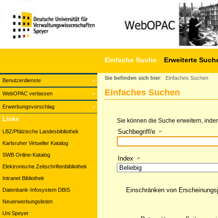
Einfache Suche
Erweiterte Such
Sie befinden sich hier
:
Einfaches Suchen
Benutzerdienste
Einfaches Suchen
WebOPAC verlassen
Erwerbungsvorschlag
Links
Sie können die Suche erweitern, indem
Suchbegriff/e
LBZ/Pfälzische Landesbibliothek
Karlsruher Virtueller Katalog
SWB Online-Katalog
Index
Elektronische Zeitschriftenbibliothek
Intranet Bibliothek
Einschränken von Erscheinungs
Datenbank-Infosystem DBIS
Neuerwerbungslisten
Uni Speyer