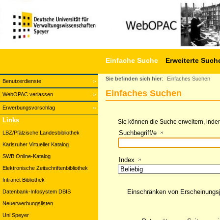
Einfache Suche
Erweiterte Such
Sie befinden sich hier
:
Einfaches Suchen
Benutzerdienste
Einfaches Suchen
WebOPAC verlassen
Erwerbungsvorschlag
Links
Sie können die Suche erweitern, indem
Suchbegriff/e
LBZ/Pfälzische Landesbibliothek
Karlsruher Virtueller Katalog
SWB Online-Katalog
Index
Elektronische Zeitschriftenbibliothek
Intranet Bibliothek
Einschränken von Erscheinungs
Datenbank-Infosystem DBIS
Neuerwerbungslisten
Uni Speyer