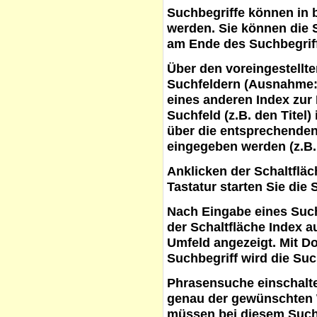
Suchbegriffe
können in b
werden. Sie können die S
am Ende des Suchbegrif
Über den voreingestellt
Suchfeldern (Ausnahme:
eines anderen Index zur
Suchfeld (z.B. den Titel
über die entsprechenden
eingegeben werden (z.B.
Anklicken der Schaltflä
Tastatur starten Sie die 
Nach Eingabe eines Such
der Schaltfläche
Index a
Umfeld angezeigt. Mit D
Suchbegriff wird die Suc
Phrasensuche
einschalte
genau der gewünschten 
müssen bei diesem Such