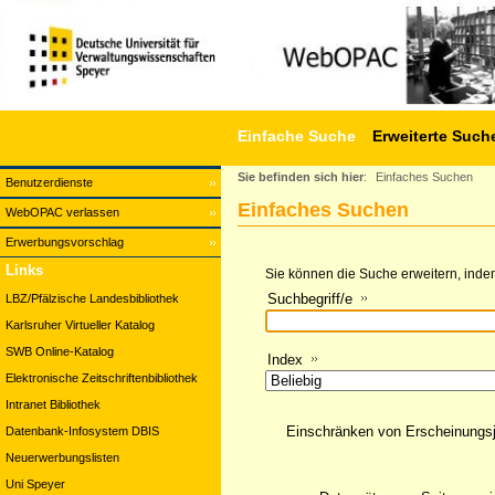
Einfache Suche
Erweiterte Such
Sie befinden sich hier
:
Einfaches Suchen
Benutzerdienste
Einfaches Suchen
WebOPAC verlassen
Erwerbungsvorschlag
Links
Sie können die Suche erweitern, indem
Suchbegriff/e
LBZ/Pfälzische Landesbibliothek
Karlsruher Virtueller Katalog
SWB Online-Katalog
Index
Elektronische Zeitschriftenbibliothek
Intranet Bibliothek
Einschränken von Erscheinungs
Datenbank-Infosystem DBIS
Neuerwerbungslisten
Uni Speyer