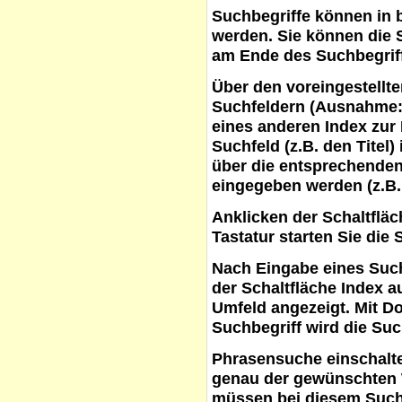
Suchbegriffe
können in b
werden. Sie können die S
am Ende des Suchbegrif
Über den voreingestellt
Suchfeldern (Ausnahme:
eines anderen Index zur
Suchfeld (z.B. den Titel
über die entsprechenden
eingegeben werden (z.B.
Anklicken der Schaltflä
Tastatur starten Sie die 
Nach Eingabe eines Such
der Schaltfläche
Index a
Umfeld angezeigt. Mit D
Suchbegriff wird die Suc
Phrasensuche
einschalte
genau der gewünschten 
müssen bei diesem Such