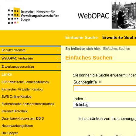
Einfache Suche
Erweiterte Such
Sie befinden sich hier
:
Einfaches Suchen
Benutzerdienste
Einfaches Suchen
WebOPAC verlassen
Erwerbungsvorschlag
Links
Sie können die Suche erweitern, indem
Suchbegriff/e
LBZ/Pfälzische Landesbibliothek
Karlsruher Virtueller Katalog
SWB Online-Katalog
Index
Elektronische Zeitschriftenbibliothek
Intranet Bibliothek
Einschränken von Erscheinungs
Datenbank-Infosystem DBIS
Neuerwerbungslisten
Uni Speyer