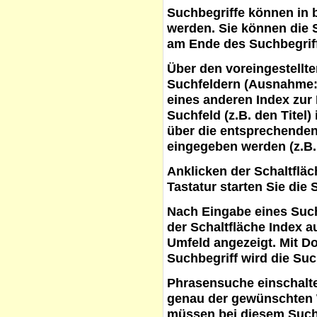
Suchbegriffe
können in b
werden. Sie können die S
am Ende des Suchbegrif
Über den voreingestellt
Suchfeldern (Ausnahme:
eines anderen Index zur
Suchfeld (z.B. den Titel
über die entsprechenden
eingegeben werden (z.B.
Anklicken der Schaltflä
Tastatur starten Sie die 
Nach Eingabe eines Such
der Schaltfläche
Index a
Umfeld angezeigt. Mit D
Suchbegriff wird die Suc
Phrasensuche
einschalte
genau der gewünschten 
müssen bei diesem Such