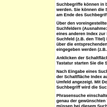
Suchbegriffe
können in b
werden. Sie können die S
am Ende des Suchbegrif
Über den voreingestellt
Suchfeldern (Ausnahme:
eines anderen Index zur
Suchfeld (z.B. den Titel
über die entsprechenden
eingegeben werden (z.B.
Anklicken der Schaltflä
Tastatur starten Sie die 
Nach Eingabe eines Such
der Schaltfläche
Index a
Umfeld angezeigt. Mit D
Suchbegriff wird die Suc
Phrasensuche
einschalte
genau der gewünschten 
müssen bei diesem Such