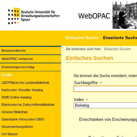
Einfache Suche
Erweiterte Such
Sie befinden sich hier
:
Einfaches Suchen
Benutzerdienste
Einfaches Suchen
WebOPAC verlassen
Erwerbungsvorschlag
Links
Sie können die Suche erweitern, indem
Suchbegriff/e
LBZ/Pfälzische Landesbibliothek
Karlsruher Virtueller Katalog
SWB Online-Katalog
Index
Elektronische Zeitschriftenbibliothek
Intranet Bibliothek
Einschränken von Erscheinungs
Datenbank-Infosystem DBIS
Neuerwerbungslisten
Uni Speyer