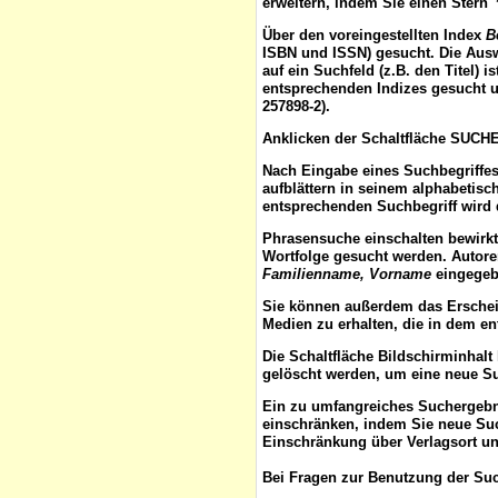
erweitern, indem Sie einen Stern 
Über den voreingestellten
Index
B
ISBN und ISSN) gesucht. Die Aus
auf ein Suchfeld (z.B. den Titel) 
entsprechenden Indizes gesucht u
257898-2).
Anklicken der Schaltfläche
SUCH
Nach Eingabe eines Suchbegriffes
aufblättern
in seinem alphabetisch
entsprechenden Suchbegriff wird 
Phrasensuche
einschalten bewirk
Wortfolge gesucht werden. Autor
Familienname, Vorname
eingegebe
Sie können außerdem das
Ersche
Medien zu erhalten, die in dem e
Die Schaltfläche
Bildschirminhalt
gelöscht werden, um eine neue S
Ein zu umfangreiches Suchergeb
einschränken, indem Sie neue Such
Einschränkung über Verlagsort un
Bei Fragen zur Benutzung der Suc