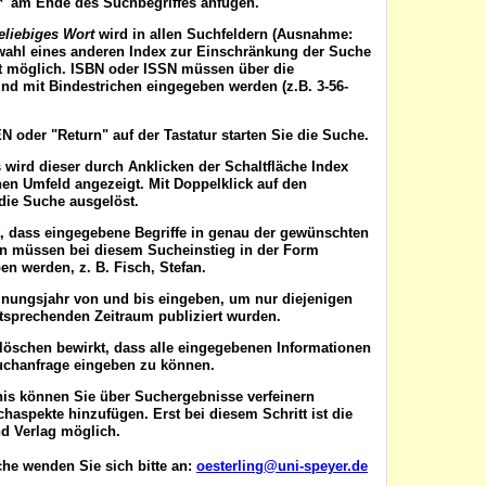
'*' am Ende des Suchbegriffes anfügen.
eliebiges Wort
wird in allen Suchfeldern (Ausnahme:
wahl eines anderen Index zur Einschränkung der Suche
ist möglich. ISBN oder ISSN
müssen
über die
nd mit Bindestrichen eingegeben werden (z.B. 3-56-
EN
oder "Return" auf der Tastatur starten Sie die Suche.
 wird dieser durch Anklicken der Schaltfläche
Index
en Umfeld angezeigt. Mit Doppelklick auf den
die Suche ausgelöst.
t, dass eingegebene Begriffe in genau der gewünschten
en müssen bei diesem Sucheinstieg in der Form
n werden, z. B. Fisch, Stefan.
inungsjahr von
und
bis
eingeben, um nur diejenigen
ntsprechenden Zeitraum publiziert wurden.
 löschen
bewirkt, dass alle eingegebenen Informationen
uchanfrage eingeben zu können.
nis können Sie über
Suchergebnisse verfeinern
aspekte hinzufügen. Erst bei diesem Schritt ist die
d Verlag möglich.
he wenden Sie sich bitte an:
oesterling@uni-speyer.de