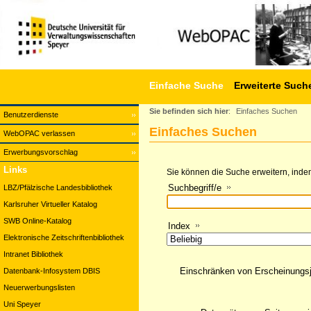
Einfache Suche
Erweiterte Such
Sie befinden sich hier
:
Einfaches Suchen
Benutzerdienste
Einfaches Suchen
WebOPAC verlassen
Erwerbungsvorschlag
Links
Sie können die Suche erweitern, indem
Suchbegriff/e
LBZ/Pfälzische Landesbibliothek
Karlsruher Virtueller Katalog
SWB Online-Katalog
Index
Elektronische Zeitschriftenbibliothek
Intranet Bibliothek
Einschränken von Erscheinungs
Datenbank-Infosystem DBIS
Neuerwerbungslisten
Uni Speyer