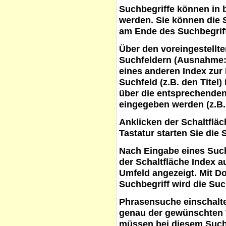
Suchbegriffe
können in b
werden. Sie können die S
am Ende des Suchbegrif
Über den voreingestellt
Suchfeldern (Ausnahme:
eines anderen Index zur
Suchfeld (z.B. den Titel
über die entsprechenden
eingegeben werden (z.B.
Anklicken der Schaltflä
Tastatur starten Sie die 
Nach Eingabe eines Such
der Schaltfläche
Index a
Umfeld angezeigt. Mit D
Suchbegriff wird die Suc
Phrasensuche
einschalte
genau der gewünschten 
müssen bei diesem Such