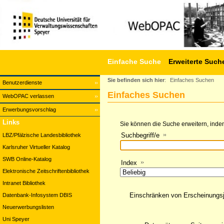
Einfache Suche
Erweiterte Such
Sie befinden sich hier
:
Einfaches Suchen
Benutzerdienste
Einfaches Suchen
WebOPAC verlassen
Erwerbungsvorschlag
Links
Sie können die Suche erweitern, indem
Suchbegriff/e
LBZ/Pfälzische Landesbibliothek
Karlsruher Virtueller Katalog
SWB Online-Katalog
Index
Elektronische Zeitschriftenbibliothek
Intranet Bibliothek
Einschränken von Erscheinungs
Datenbank-Infosystem DBIS
Neuerwerbungslisten
Uni Speyer