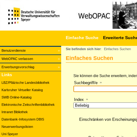
Einfache Suche
Erweiterte Such
Sie befinden sich hier
:
Einfaches Suchen
Benutzerdienste
Einfaches Suchen
WebOPAC verlassen
Erwerbungsvorschlag
Links
Sie können die Suche erweitern, indem
Suchbegriff/e
LBZ/Pfälzische Landesbibliothek
Karlsruher Virtueller Katalog
SWB Online-Katalog
Index
Elektronische Zeitschriftenbibliothek
Intranet Bibliothek
Einschränken von Erscheinungs
Datenbank-Infosystem DBIS
Neuerwerbungslisten
Uni Speyer