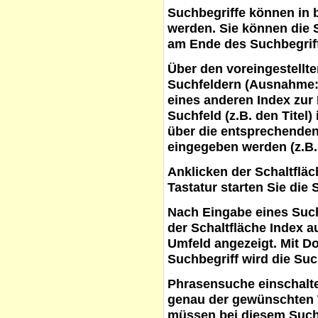
Suchbegriffe
können in b
werden. Sie können die S
am Ende des Suchbegrif
Über den voreingestellt
Suchfeldern (Ausnahme:
eines anderen Index zur
Suchfeld (z.B. den Titel
über die entsprechenden
eingegeben werden (z.B.
Anklicken der Schaltflä
Tastatur starten Sie die 
Nach Eingabe eines Such
der Schaltfläche
Index a
Umfeld angezeigt. Mit D
Suchbegriff wird die Suc
Phrasensuche
einschalte
genau der gewünschten 
müssen bei diesem Such