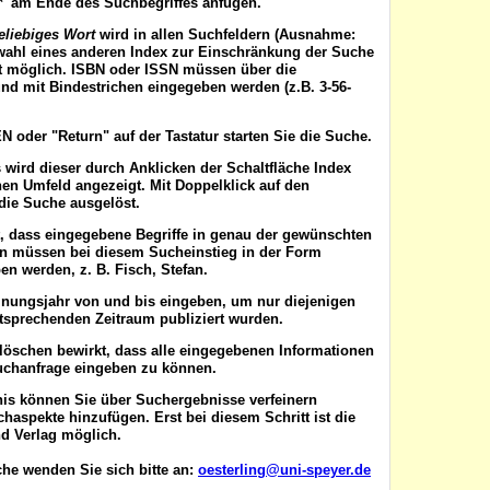
'*' am Ende des Suchbegriffes anfügen.
eliebiges Wort
wird in allen Suchfeldern (Ausnahme:
wahl eines anderen Index zur Einschränkung der Suche
ist möglich. ISBN oder ISSN
müssen
über die
nd mit Bindestrichen eingegeben werden (z.B. 3-56-
EN
oder "Return" auf der Tastatur starten Sie die Suche.
 wird dieser durch Anklicken der Schaltfläche
Index
en Umfeld angezeigt. Mit Doppelklick auf den
die Suche ausgelöst.
t, dass eingegebene Begriffe in genau der gewünschten
en müssen bei diesem Sucheinstieg in der Form
n werden, z. B. Fisch, Stefan.
inungsjahr von
und
bis
eingeben, um nur diejenigen
ntsprechenden Zeitraum publiziert wurden.
 löschen
bewirkt, dass alle eingegebenen Informationen
uchanfrage eingeben zu können.
nis können Sie über
Suchergebnisse verfeinern
aspekte hinzufügen. Erst bei diesem Schritt ist die
d Verlag möglich.
he wenden Sie sich bitte an:
oesterling@uni-speyer.de