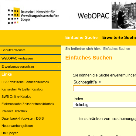
Einfache Suche
Erweiterte Such
Sie befinden sich hier
:
Einfaches Suchen
Benutzerdienste
Einfaches Suchen
WebOPAC verlassen
Erwerbungsvorschlag
Links
Sie können die Suche erweitern, indem
Suchbegriff/e
LBZ/Pfälzische Landesbibliothek
Karlsruher Virtueller Katalog
SWB Online-Katalog
Index
Elektronische Zeitschriftenbibliothek
Intranet Bibliothek
Einschränken von Erscheinungs
Datenbank-Infosystem DBIS
Neuerwerbungslisten
Uni Speyer