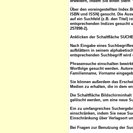
erweitern, indem Sie einen Stern 
Über den voreingestellten
Index
B
ISBN und ISSN) gesucht. Die Aus
auf ein Suchfeld (z.B. den Titel) 
entsprechenden Indizes gesucht u
257898-2).
Anklicken der Schaltfläche
SUCH
Nach Eingabe eines Suchbegriffes
aufblättern
in seinem alphabetisch
entsprechenden Suchbegriff wird 
Phrasensuche
einschalten bewirk
Wortfolge gesucht werden. Autor
Familienname, Vorname
eingegebe
Sie können außerdem das
Ersche
Medien zu erhalten, die in dem e
Die Schaltfläche
Bildschirminhalt
gelöscht werden, um eine neue S
Ein zu umfangreiches Suchergeb
einschränken, indem Sie neue Such
Einschränkung über Verlagsort un
Bei Fragen zur Benutzung der Suc