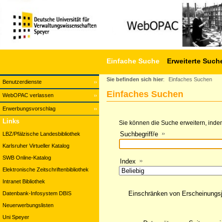
Einfache Suche
Erweiterte Such
Sie befinden sich hier
:
Einfaches Suchen
Benutzerdienste
Einfaches Suchen
WebOPAC verlassen
Erwerbungsvorschlag
Links
Sie können die Suche erweitern, indem
Suchbegriff/e
LBZ/Pfälzische Landesbibliothek
Karlsruher Virtueller Katalog
SWB Online-Katalog
Index
Elektronische Zeitschriftenbibliothek
Intranet Bibliothek
Einschränken von Erscheinungs
Datenbank-Infosystem DBIS
Neuerwerbungslisten
Uni Speyer