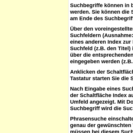
Suchbegriffe
können in b
werden. Sie können die S
am Ende des Suchbegrif
Über den voreingestellt
Suchfeldern (Ausnahme:
eines anderen Index zur
Suchfeld (z.B. den Titel
über die entsprechenden
eingegeben werden (z.B.
Anklicken der Schaltflä
Tastatur starten Sie die 
Nach Eingabe eines Such
der Schaltfläche
Index a
Umfeld angezeigt. Mit D
Suchbegriff wird die Suc
Phrasensuche
einschalte
genau der gewünschten 
müssen bei diesem Such