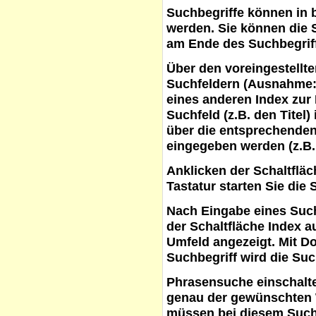
Suchbegriffe
können in b
werden. Sie können die S
am Ende des Suchbegrif
Über den voreingestellt
Suchfeldern (Ausnahme:
eines anderen Index zur
Suchfeld (z.B. den Titel
über die entsprechenden
eingegeben werden (z.B.
Anklicken der Schaltflä
Tastatur starten Sie die 
Nach Eingabe eines Such
der Schaltfläche
Index a
Umfeld angezeigt. Mit D
Suchbegriff wird die Suc
Phrasensuche
einschalte
genau der gewünschten 
müssen bei diesem Such