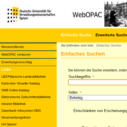
Einfache Suche
Erweiterte Such
Sie befinden sich hier
:
Einfaches Suchen
Benutzerdienste
Einfaches Suchen
WebOPAC verlassen
Erwerbungsvorschlag
Links
Sie können die Suche erweitern, indem
Suchbegriff/e
LBZ/Pfälzische Landesbibliothek
Karlsruher Virtueller Katalog
SWB Online-Katalog
Index
Elektronische Zeitschriftenbibliothek
Intranet Bibliothek
Einschränken von Erscheinungs
Datenbank-Infosystem DBIS
Neuerwerbungslisten
Uni Speyer