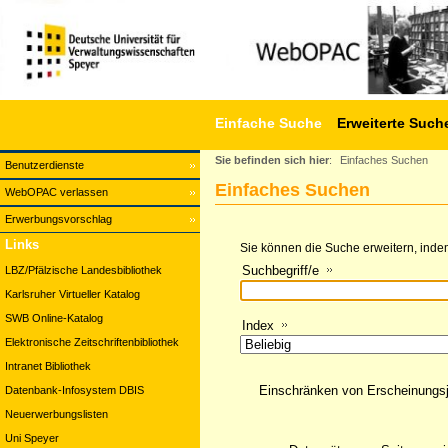
Einfache Suche
Erweiterte Such
Sie befinden sich hier
:
Einfaches Suchen
Benutzerdienste
Einfaches Suchen
WebOPAC verlassen
Erwerbungsvorschlag
Links
Sie können die Suche erweitern, indem
Suchbegriff/e
LBZ/Pfälzische Landesbibliothek
Karlsruher Virtueller Katalog
SWB Online-Katalog
Index
Elektronische Zeitschriftenbibliothek
Intranet Bibliothek
Einschränken von Erscheinungs
Datenbank-Infosystem DBIS
Neuerwerbungslisten
Uni Speyer