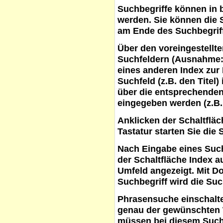
Suchbegriffe
können in b
werden. Sie können die S
am Ende des Suchbegrif
Über den voreingestellt
Suchfeldern (Ausnahme:
eines anderen Index zur
Suchfeld (z.B. den Titel
über die entsprechenden
eingegeben werden (z.B.
Anklicken der Schaltflä
Tastatur starten Sie die 
Nach Eingabe eines Such
der Schaltfläche
Index a
Umfeld angezeigt. Mit D
Suchbegriff wird die Suc
Phrasensuche
einschalte
genau der gewünschten 
müssen bei diesem Such