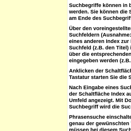
Suchbegriffe
können in b
werden. Sie können die S
am Ende des Suchbegrif
Über den voreingestellt
Suchfeldern (Ausnahme:
eines anderen Index zur
Suchfeld (z.B. den Titel
über die entsprechenden
eingegeben werden (z.B.
Anklicken der Schaltflä
Tastatur starten Sie die 
Nach Eingabe eines Such
der Schaltfläche
Index a
Umfeld angezeigt. Mit D
Suchbegriff wird die Suc
Phrasensuche
einschalte
genau der gewünschten 
müssen bei diesem Such