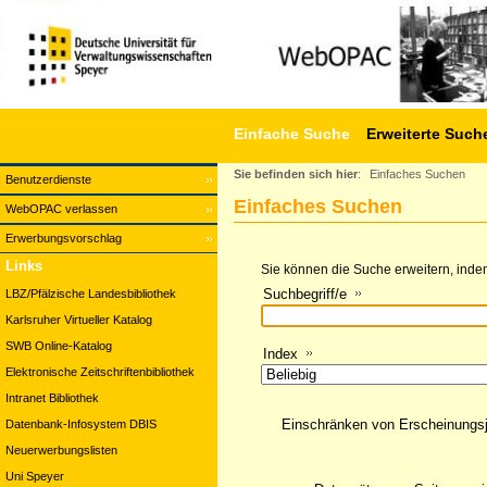
Einfache Suche
Erweiterte Such
Sie befinden sich hier
:
Einfaches Suchen
Benutzerdienste
Einfaches Suchen
WebOPAC verlassen
Erwerbungsvorschlag
Links
Sie können die Suche erweitern, indem
Suchbegriff/e
LBZ/Pfälzische Landesbibliothek
Karlsruher Virtueller Katalog
SWB Online-Katalog
Index
Elektronische Zeitschriftenbibliothek
Intranet Bibliothek
Einschränken von Erscheinungs
Datenbank-Infosystem DBIS
Neuerwerbungslisten
Uni Speyer