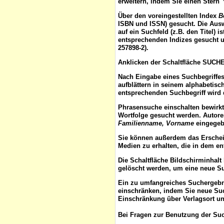
erweitern, indem Sie einen Stern 
Über den voreingestellten
Index
B
ISBN und ISSN) gesucht. Die Aus
auf ein Suchfeld (z.B. den Titel) 
entsprechenden Indizes gesucht u
257898-2).
Anklicken der Schaltfläche
SUCH
Nach Eingabe eines Suchbegriffes
aufblättern
in seinem alphabetisch
entsprechenden Suchbegriff wird 
Phrasensuche
einschalten bewirk
Wortfolge gesucht werden. Autor
Familienname, Vorname
eingegebe
Sie können außerdem das
Ersche
Medien zu erhalten, die in dem e
Die Schaltfläche
Bildschirminhalt
gelöscht werden, um eine neue S
Ein zu umfangreiches Suchergeb
einschränken, indem Sie neue Such
Einschränkung über Verlagsort un
Bei Fragen zur Benutzung der Suc