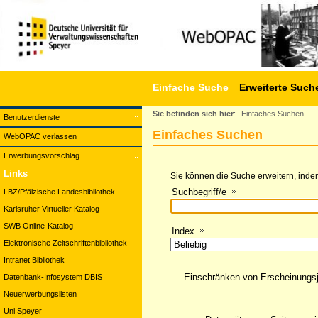
Einfache Suche
Erweiterte Such
Sie befinden sich hier
:
Einfaches Suchen
Benutzerdienste
Einfaches Suchen
WebOPAC verlassen
Erwerbungsvorschlag
Links
Sie können die Suche erweitern, indem
Suchbegriff/e
LBZ/Pfälzische Landesbibliothek
Karlsruher Virtueller Katalog
SWB Online-Katalog
Index
Elektronische Zeitschriftenbibliothek
Intranet Bibliothek
Einschränken von Erscheinungs
Datenbank-Infosystem DBIS
Neuerwerbungslisten
Uni Speyer