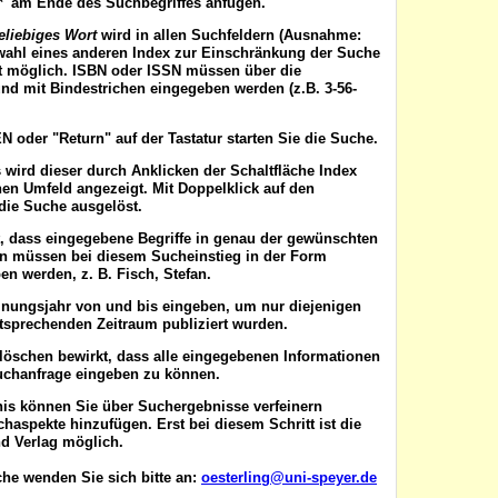
'*' am Ende des Suchbegriffes anfügen.
eliebiges Wort
wird in allen Suchfeldern (Ausnahme:
wahl eines anderen Index zur Einschränkung der Suche
ist möglich. ISBN oder ISSN
müssen
über die
nd mit Bindestrichen eingegeben werden (z.B. 3-56-
EN
oder "Return" auf der Tastatur starten Sie die Suche.
 wird dieser durch Anklicken der Schaltfläche
Index
en Umfeld angezeigt. Mit Doppelklick auf den
die Suche ausgelöst.
t, dass eingegebene Begriffe in genau der gewünschten
en müssen bei diesem Sucheinstieg in der Form
n werden, z. B. Fisch, Stefan.
inungsjahr von
und
bis
eingeben, um nur diejenigen
ntsprechenden Zeitraum publiziert wurden.
 löschen
bewirkt, dass alle eingegebenen Informationen
uchanfrage eingeben zu können.
nis können Sie über
Suchergebnisse verfeinern
aspekte hinzufügen. Erst bei diesem Schritt ist die
d Verlag möglich.
he wenden Sie sich bitte an:
oesterling@uni-speyer.de