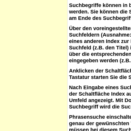
Suchbegriffe
können in b
werden. Sie können die S
am Ende des Suchbegrif
Über den voreingestellt
Suchfeldern (Ausnahme:
eines anderen Index zur
Suchfeld (z.B. den Titel
über die entsprechenden
eingegeben werden (z.B.
Anklicken der Schaltflä
Tastatur starten Sie die 
Nach Eingabe eines Such
der Schaltfläche
Index a
Umfeld angezeigt. Mit D
Suchbegriff wird die Suc
Phrasensuche
einschalte
genau der gewünschten 
müssen bei diesem Such