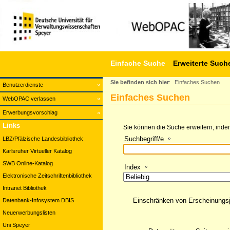
Einfache Suche
Erweiterte Such
Sie befinden sich hier
:
Einfaches Suchen
Benutzerdienste
Einfaches Suchen
WebOPAC verlassen
Erwerbungsvorschlag
Links
Sie können die Suche erweitern, indem
Suchbegriff/e
LBZ/Pfälzische Landesbibliothek
Karlsruher Virtueller Katalog
SWB Online-Katalog
Index
Elektronische Zeitschriftenbibliothek
Intranet Bibliothek
Einschränken von Erscheinungs
Datenbank-Infosystem DBIS
Neuerwerbungslisten
Uni Speyer