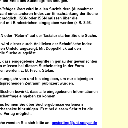
'*' am Ende des Suchbegriffes anfügen.
eliebiges Wort
wird in allen Suchfeldern (Ausnahme:
wahl eines anderen Index zur Einschränkung der Suche
ist möglich. ISBN oder ISSN
müssen
über die
nd mit Bindestrichen eingegeben werden (z.B. 3-56-
EN
oder "Return" auf der Tastatur starten Sie die Suche.
 wird dieser durch Anklicken der Schaltfläche
Index
en Umfeld angezeigt. Mit Doppelklick auf den
die Suche ausgelöst.
t, dass eingegebene Begriffe in genau der gewünschten
en müssen bei diesem Sucheinstieg in der Form
n werden, z. B. Fisch, Stefan.
inungsjahr von
und
bis
eingeben, um nur diejenigen
ntsprechenden Zeitraum publiziert wurden.
 löschen
bewirkt, dass alle eingegebenen Informationen
uchanfrage eingeben zu können.
nis können Sie über
Suchergebnisse verfeinern
aspekte hinzufügen. Erst bei diesem Schritt ist die
d Verlag möglich.
he wenden Sie sich bitte an:
oesterling@uni-speyer.de