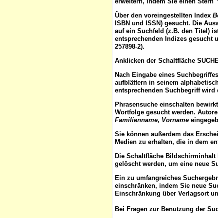
erweitern, indem Sie einen Stern 
Über den voreingestellten
Index
B
ISBN und ISSN) gesucht. Die Aus
auf ein Suchfeld (z.B. den Titel) 
entsprechenden Indizes gesucht u
257898-2).
Anklicken der Schaltfläche
SUCH
Nach Eingabe eines Suchbegriffes
aufblättern
in seinem alphabetisch
entsprechenden Suchbegriff wird 
Phrasensuche
einschalten bewirk
Wortfolge gesucht werden. Autor
Familienname, Vorname
eingegebe
Sie können außerdem das
Ersche
Medien zu erhalten, die in dem e
Die Schaltfläche
Bildschirminhalt
gelöscht werden, um eine neue S
Ein zu umfangreiches Suchergeb
einschränken, indem Sie neue Such
Einschränkung über Verlagsort un
Bei Fragen zur Benutzung der Suc