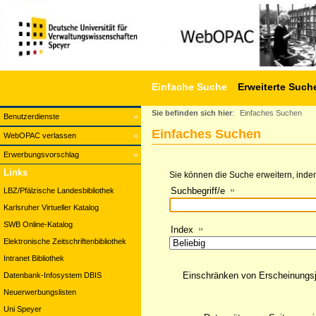
Einfache Suche
Erweiterte Such
Sie befinden sich hier
:
Einfaches Suchen
Benutzerdienste
Einfaches Suchen
WebOPAC verlassen
Erwerbungsvorschlag
Links
Sie können die Suche erweitern, indem
Suchbegriff/e
LBZ/Pfälzische Landesbibliothek
Karlsruher Virtueller Katalog
SWB Online-Katalog
Index
Elektronische Zeitschriftenbibliothek
Intranet Bibliothek
Einschränken von Erscheinungs
Datenbank-Infosystem DBIS
Neuerwerbungslisten
Uni Speyer