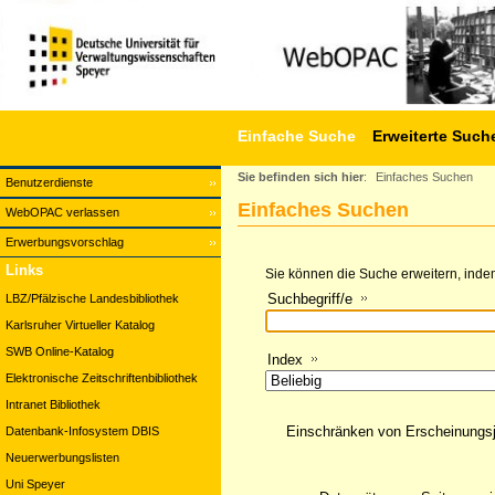
Einfache Suche
Erweiterte Such
Sie befinden sich hier
:
Einfaches Suchen
Benutzerdienste
Einfaches Suchen
WebOPAC verlassen
Erwerbungsvorschlag
Links
Sie können die Suche erweitern, indem
Suchbegriff/e
LBZ/Pfälzische Landesbibliothek
Karlsruher Virtueller Katalog
SWB Online-Katalog
Index
Elektronische Zeitschriftenbibliothek
Intranet Bibliothek
Einschränken von Erscheinungs
Datenbank-Infosystem DBIS
Neuerwerbungslisten
Uni Speyer