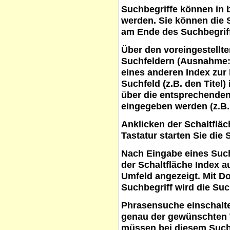
Suchbegriffe
können in b
werden. Sie können die S
am Ende des Suchbegrif
Über den voreingestellt
Suchfeldern (Ausnahme:
eines anderen Index zur
Suchfeld (z.B. den Titel
über die entsprechenden
eingegeben werden (z.B.
Anklicken der Schaltflä
Tastatur starten Sie die 
Nach Eingabe eines Such
der Schaltfläche
Index a
Umfeld angezeigt. Mit D
Suchbegriff wird die Suc
Phrasensuche
einschalte
genau der gewünschten 
müssen bei diesem Such