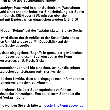
'*' am Ende des Suchbegriffes anfügen.
eliebiges Wort
wird in allen Suchfeldern (Ausnahme:
wahl eines anderen Index zur Einschränkung der Suche
ist möglich. ISBN oder ISSN
müssen
über die
nd mit Bindestrichen eingegeben werden (z.B. 3-56-
EN
oder "Return" auf der Tastatur starten Sie die Suche.
 wird dieser durch Anklicken der Schaltfläche
Index
en Umfeld angezeigt. Mit Doppelklick auf den
die Suche ausgelöst.
t, dass eingegebene Begriffe in genau der gewünschten
en müssen bei diesem Sucheinstieg in der Form
n werden, z. B. Fisch, Stefan.
inungsjahr von
und
bis
eingeben, um nur diejenigen
ntsprechenden Zeitraum publiziert wurden.
 löschen
bewirkt, dass alle eingegebenen Informationen
uchanfrage eingeben zu können.
nis können Sie über
Suchergebnisse verfeinern
aspekte hinzufügen. Erst bei diesem Schritt ist die
d Verlag möglich.
he wenden Sie sich bitte an:
oesterling@uni-speyer.de