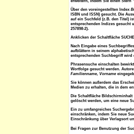
erweitern, indem Sie einen Stern 
Über den voreingestellten
Index
B
ISBN und ISSN) gesucht. Die Aus
auf ein Suchfeld (z.B. den Titel) 
entsprechenden Indizes gesucht u
257898-2).
Anklicken der Schaltfläche
SUCH
Nach Eingabe eines Suchbegriffes
aufblättern
in seinem alphabetisch
entsprechenden Suchbegriff wird 
Phrasensuche
einschalten bewirk
Wortfolge gesucht werden. Autor
Familienname, Vorname
eingegebe
Sie können außerdem das
Ersche
Medien zu erhalten, die in dem e
Die Schaltfläche
Bildschirminhalt
gelöscht werden, um eine neue S
Ein zu umfangreiches Suchergeb
einschränken, indem Sie neue Such
Einschränkung über Verlagsort un
Bei Fragen zur Benutzung der Suc