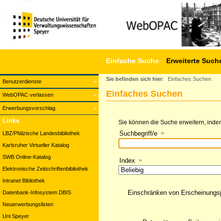
Einfache Suche
Erweiterte Such
Sie befinden sich hier
:
Einfaches Suchen
Benutzerdienste
Einfaches Suchen
WebOPAC verlassen
Erwerbungsvorschlag
Links
Sie können die Suche erweitern, indem
Suchbegriff/e
LBZ/Pfälzische Landesbibliothek
Karlsruher Virtueller Katalog
SWB Online-Katalog
Index
Elektronische Zeitschriftenbibliothek
Intranet Bibliothek
Einschränken von Erscheinungs
Datenbank-Infosystem DBIS
Neuerwerbungslisten
Uni Speyer