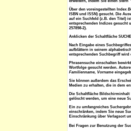
erweitern, indem Sie einen Stern 
Über den voreingestellten
Index
B
ISBN und ISSN) gesucht. Die Aus
auf ein Suchfeld (z.B. den Titel) 
entsprechenden Indizes gesucht u
257898-2).
Anklicken der Schaltfläche
SUCH
Nach Eingabe eines Suchbegriffes
aufblättern
in seinem alphabetisch
entsprechenden Suchbegriff wird 
Phrasensuche
einschalten bewirk
Wortfolge gesucht werden. Autor
Familienname, Vorname
eingegebe
Sie können außerdem das
Ersche
Medien zu erhalten, die in dem e
Die Schaltfläche
Bildschirminhalt
gelöscht werden, um eine neue S
Ein zu umfangreiches Suchergeb
einschränken, indem Sie neue Such
Einschränkung über Verlagsort un
Bei Fragen zur Benutzung der Suc