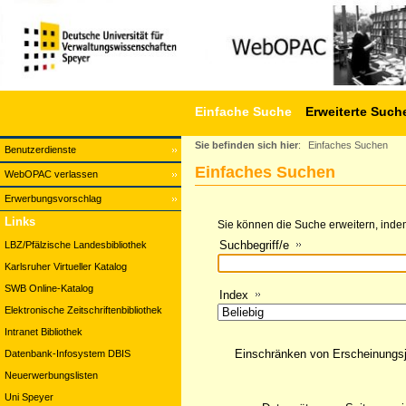
Einfache Suche
Erweiterte Such
Sie befinden sich hier
:
Einfaches Suchen
Benutzerdienste
Einfaches Suchen
WebOPAC verlassen
Erwerbungsvorschlag
Links
Sie können die Suche erweitern, indem
Suchbegriff/e
LBZ/Pfälzische Landesbibliothek
Karlsruher Virtueller Katalog
SWB Online-Katalog
Index
Elektronische Zeitschriftenbibliothek
Intranet Bibliothek
Einschränken von Erscheinungs
Datenbank-Infosystem DBIS
Neuerwerbungslisten
Uni Speyer