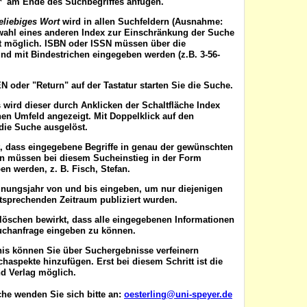
'*' am Ende des Suchbegriffes anfügen.
eliebiges Wort
wird in allen Suchfeldern (Ausnahme:
wahl eines anderen Index zur Einschränkung der Suche
ist möglich. ISBN oder ISSN
müssen
über die
nd mit Bindestrichen eingegeben werden (z.B. 3-56-
EN
oder "Return" auf der Tastatur starten Sie die Suche.
 wird dieser durch Anklicken der Schaltfläche
Index
en Umfeld angezeigt. Mit Doppelklick auf den
die Suche ausgelöst.
t, dass eingegebene Begriffe in genau der gewünschten
en müssen bei diesem Sucheinstieg in der Form
n werden, z. B. Fisch, Stefan.
inungsjahr von
und
bis
eingeben, um nur diejenigen
ntsprechenden Zeitraum publiziert wurden.
 löschen
bewirkt, dass alle eingegebenen Informationen
uchanfrage eingeben zu können.
nis können Sie über
Suchergebnisse verfeinern
aspekte hinzufügen. Erst bei diesem Schritt ist die
d Verlag möglich.
he wenden Sie sich bitte an:
oesterling@uni-speyer.de