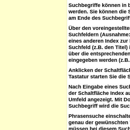
Suchbegriffe
können in b
werden. Sie können die S
am Ende des Suchbegrif
Über den voreingestellt
Suchfeldern (Ausnahme:
eines anderen Index zur
Suchfeld (z.B. den Titel
über die entsprechenden
eingegeben werden (z.B.
Anklicken der Schaltflä
Tastatur starten Sie die 
Nach Eingabe eines Such
der Schaltfläche
Index a
Umfeld angezeigt. Mit D
Suchbegriff wird die Suc
Phrasensuche
einschalte
genau der gewünschten 
müssen bei diesem Such