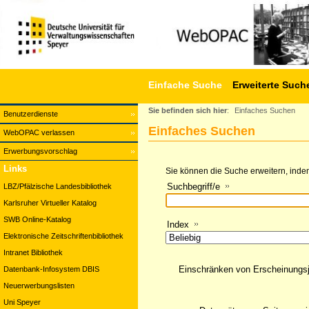
Einfache Suche
Erweiterte Such
Sie befinden sich hier
:
Einfaches Suchen
Benutzerdienste
Einfaches Suchen
WebOPAC verlassen
Erwerbungsvorschlag
Links
Sie können die Suche erweitern, indem
Suchbegriff/e
LBZ/Pfälzische Landesbibliothek
Karlsruher Virtueller Katalog
SWB Online-Katalog
Index
Elektronische Zeitschriftenbibliothek
Intranet Bibliothek
Einschränken von Erscheinungs
Datenbank-Infosystem DBIS
Neuerwerbungslisten
Uni Speyer