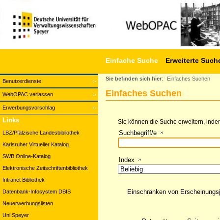
Einfache Suche
Erweiterte Such
Sie befinden sich hier
:
Einfaches Suchen
Benutzerdienste
Einfaches Suchen
WebOPAC verlassen
Erwerbungsvorschlag
Links
Sie können die Suche erweitern, indem
Suchbegriff/e
LBZ/Pfälzische Landesbibliothek
Karlsruher Virtueller Katalog
SWB Online-Katalog
Index
Elektronische Zeitschriftenbibliothek
Intranet Bibliothek
Einschränken von Erscheinungs
Datenbank-Infosystem DBIS
Neuerwerbungslisten
Uni Speyer