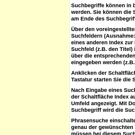
Suchbegriffe
können in b
werden. Sie können die S
am Ende des Suchbegrif
Über den voreingestellt
Suchfeldern (Ausnahme:
eines anderen Index zur
Suchfeld (z.B. den Titel
über die entsprechenden
eingegeben werden (z.B.
Anklicken der Schaltflä
Tastatur starten Sie die 
Nach Eingabe eines Such
der Schaltfläche
Index a
Umfeld angezeigt. Mit D
Suchbegriff wird die Suc
Phrasensuche
einschalte
genau der gewünschten 
müssen bei diesem Such