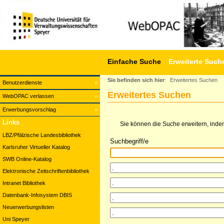
Einfache Suche
Erweiterte Such
Sie befinden sich hier
:
Erweitertes Suchen
Benutzerdienste
Erweitertes Suchen
WebOPAC verlassen
Erwerbungsvorschlag
Links
Sie können die Suche erweitern, indem
LBZ/Pfälzische Landesbibliothek
Suchbegriff/e
Karlsruher Virtueller Katalog
SWB Online-Katalog
Elektronische Zeitschriftenbibliothek
Intranet Bibliothek
Datenbank-Infosystem DBIS
Neuerwerbungslisten
Uni Speyer