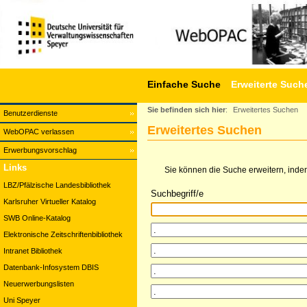
Einfache Suche
Erweiterte Such
Sie befinden sich hier
:
Erweitertes Suchen
Benutzerdienste
Erweitertes Suchen
WebOPAC verlassen
Erwerbungsvorschlag
Links
Sie können die Suche erweitern, indem
LBZ/Pfälzische Landesbibliothek
Suchbegriff/e
Karlsruher Virtueller Katalog
SWB Online-Katalog
Elektronische Zeitschriftenbibliothek
Intranet Bibliothek
Datenbank-Infosystem DBIS
Neuerwerbungslisten
Uni Speyer