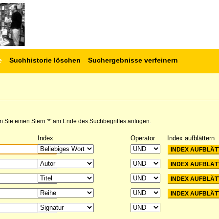
e
Suchhistorie löschen
Suchergebnisse verfeinern
 Sie einen Stern '*' am Ende des Suchbegriffes anfügen.
Index
Operator
Index aufblättern