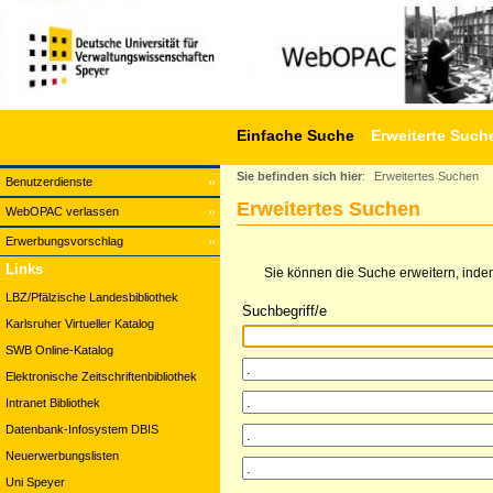
Einfache Suche
Erweiterte Such
Sie befinden sich hier
:
Erweitertes Suchen
Benutzerdienste
Erweitertes Suchen
WebOPAC verlassen
Erwerbungsvorschlag
Links
Sie können die Suche erweitern, indem
LBZ/Pfälzische Landesbibliothek
Suchbegriff/e
Karlsruher Virtueller Katalog
SWB Online-Katalog
Elektronische Zeitschriftenbibliothek
Intranet Bibliothek
Datenbank-Infosystem DBIS
Neuerwerbungslisten
Uni Speyer