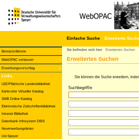
Einfache Suche
Erweiterte Such
Sie befinden sich hier
:
Erweitertes Suchen
Benutzerdienste
Erweitertes Suchen
WebOPAC verlassen
Erwerbungsvorschlag
Links
Sie können die Suche erweitern, indem
LBZ/Pfälzische Landesbibliothek
Suchbegriff/e
Karlsruher Virtueller Katalog
SWB Online-Katalog
Elektronische Zeitschriftenbibliothek
Intranet Bibliothek
Datenbank-Infosystem DBIS
Neuerwerbungslisten
Uni Speyer