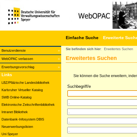
Einfache Suche
Erweiterte Such
Sie befinden sich hier
:
Erweitertes Suchen
Benutzerdienste
Erweitertes Suchen
WebOPAC verlassen
Erwerbungsvorschlag
Links
Sie können die Suche erweitern, indem
LBZ/Pfälzische Landesbibliothek
Suchbegriff/e
Karlsruher Virtueller Katalog
SWB Online-Katalog
Elektronische Zeitschriftenbibliothek
Intranet Bibliothek
Datenbank-Infosystem DBIS
Neuerwerbungslisten
Uni Speyer