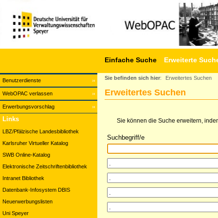
Einfache Suche
Erweiterte Such
Sie befinden sich hier
:
Erweitertes Suchen
Benutzerdienste
Erweitertes Suchen
WebOPAC verlassen
Erwerbungsvorschlag
Links
Sie können die Suche erweitern, indem
LBZ/Pfälzische Landesbibliothek
Suchbegriff/e
Karlsruher Virtueller Katalog
SWB Online-Katalog
Elektronische Zeitschriftenbibliothek
Intranet Bibliothek
Datenbank-Infosystem DBIS
Neuerwerbungslisten
Uni Speyer