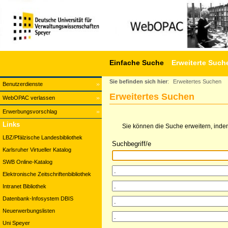
Einfache Suche
Erweiterte Such
Sie befinden sich hier
:
Erweitertes Suchen
Benutzerdienste
Erweitertes Suchen
WebOPAC verlassen
Erwerbungsvorschlag
Links
Sie können die Suche erweitern, indem
LBZ/Pfälzische Landesbibliothek
Suchbegriff/e
Karlsruher Virtueller Katalog
SWB Online-Katalog
Elektronische Zeitschriftenbibliothek
Intranet Bibliothek
Datenbank-Infosystem DBIS
Neuerwerbungslisten
Uni Speyer