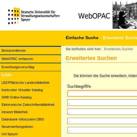
Einfache Suche
Erweiterte Such
Sie befinden sich hier
:
Erweitertes Suchen
Benutzerdienste
Erweitertes Suchen
WebOPAC verlassen
Erwerbungsvorschlag
Links
Sie können die Suche erweitern, indem
LBZ/Pfälzische Landesbibliothek
Suchbegriff/e
Karlsruher Virtueller Katalog
SWB Online-Katalog
Elektronische Zeitschriftenbibliothek
Intranet Bibliothek
Datenbank-Infosystem DBIS
Neuerwerbungslisten
Uni Speyer