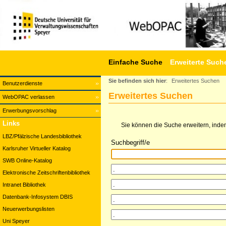
Einfache Suche
Erweiterte Such
Sie befinden sich hier
:
Erweitertes Suchen
Benutzerdienste
Erweitertes Suchen
WebOPAC verlassen
Erwerbungsvorschlag
Links
Sie können die Suche erweitern, indem
LBZ/Pfälzische Landesbibliothek
Suchbegriff/e
Karlsruher Virtueller Katalog
SWB Online-Katalog
Elektronische Zeitschriftenbibliothek
Intranet Bibliothek
Datenbank-Infosystem DBIS
Neuerwerbungslisten
Uni Speyer