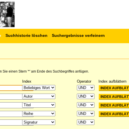
e
Suchhistorie löschen
Suchergebnisse verfeinern
 Sie einen Stern '*' am Ende des Suchbegriffes anfügen.
Index
Operator
Index aufblättern