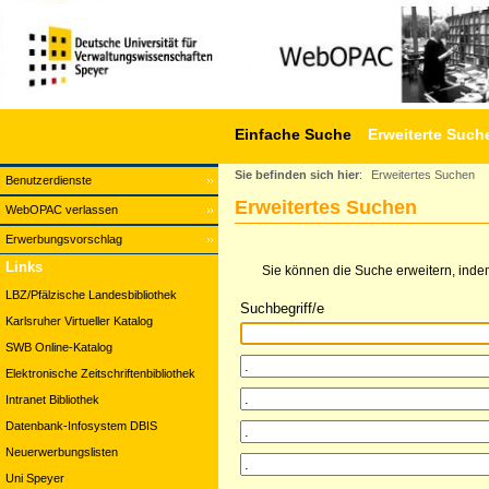
Einfache Suche
Erweiterte Such
Sie befinden sich hier
:
Erweitertes Suchen
Benutzerdienste
Erweitertes Suchen
WebOPAC verlassen
Erwerbungsvorschlag
Links
Sie können die Suche erweitern, indem
LBZ/Pfälzische Landesbibliothek
Suchbegriff/e
Karlsruher Virtueller Katalog
SWB Online-Katalog
Elektronische Zeitschriftenbibliothek
Intranet Bibliothek
Datenbank-Infosystem DBIS
Neuerwerbungslisten
Uni Speyer