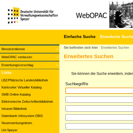
Einfache Suche
Erweiterte Such
Sie befinden sich hier
:
Erweitertes Suchen
Benutzerdienste
Erweitertes Suchen
WebOPAC verlassen
Erwerbungsvorschlag
Links
Sie können die Suche erweitern, indem
LBZ/Pfälzische Landesbibliothek
Suchbegriff/e
Karlsruher Virtueller Katalog
SWB Online-Katalog
Elektronische Zeitschriftenbibliothek
Intranet Bibliothek
Datenbank-Infosystem DBIS
Neuerwerbungslisten
Uni Speyer