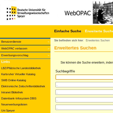
Einfache Suche
Erweiterte Such
Sie befinden sich hier
:
Erweitertes Suchen
Benutzerdienste
Erweitertes Suchen
WebOPAC verlassen
Erwerbungsvorschlag
Links
Sie können die Suche erweitern, indem
LBZ/Pfälzische Landesbibliothek
Suchbegriff/e
Karlsruher Virtueller Katalog
SWB Online-Katalog
Elektronische Zeitschriftenbibliothek
Intranet Bibliothek
Datenbank-Infosystem DBIS
Neuerwerbungslisten
Uni Speyer