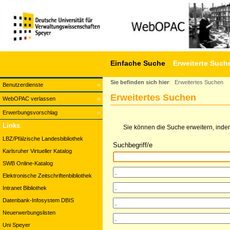
Einfache Suche
Erweiterte Such
Sie befinden sich hier
:
Erweitertes Suchen
Benutzerdienste
Erweitertes Suchen
WebOPAC verlassen
Erwerbungsvorschlag
Links
Sie können die Suche erweitern, indem
LBZ/Pfälzische Landesbibliothek
Suchbegriff/e
Karlsruher Virtueller Katalog
SWB Online-Katalog
Elektronische Zeitschriftenbibliothek
Intranet Bibliothek
Datenbank-Infosystem DBIS
Neuerwerbungslisten
Uni Speyer