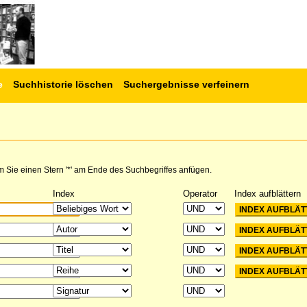
e
Suchhistorie löschen
Suchergebnisse verfeinern
 Sie einen Stern '*' am Ende des Suchbegriffes anfügen.
Index
Operator
Index aufblättern