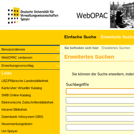
Einfache Suche
Erweiterte Such
Sie befinden sich hier
:
Erweitertes Suchen
Benutzerdienste
Erweitertes Suchen
WebOPAC verlassen
Erwerbungsvorschlag
Links
Sie können die Suche erweitern, indem
LBZ/Pfälzische Landesbibliothek
Suchbegriff/e
Karlsruher Virtueller Katalog
SWB Online-Katalog
Elektronische Zeitschriftenbibliothek
Intranet Bibliothek
Datenbank-Infosystem DBIS
Neuerwerbungslisten
Uni Speyer