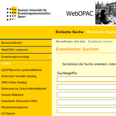
Einfache Suche
Erweiterte Such
Sie befinden sich hier
:
Erweitertes Suchen
Benutzerdienste
Erweitertes Suchen
WebOPAC verlassen
Erwerbungsvorschlag
Links
Sie können die Suche erweitern, indem
LBZ/Pfälzische Landesbibliothek
Suchbegriff/e
Karlsruher Virtueller Katalog
SWB Online-Katalog
Elektronische Zeitschriftenbibliothek
Intranet Bibliothek
Datenbank-Infosystem DBIS
Neuerwerbungslisten
Uni Speyer