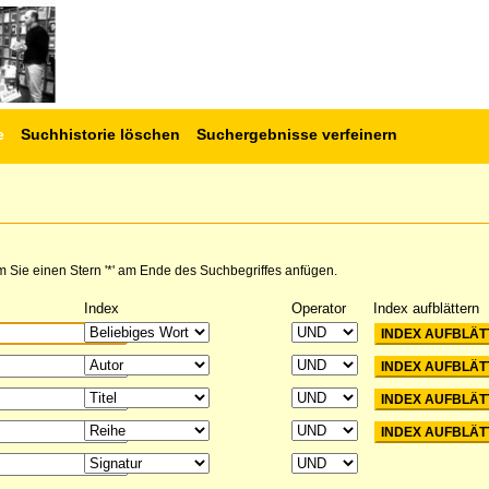
e
Suchhistorie löschen
Suchergebnisse verfeinern
 Sie einen Stern '*' am Ende des Suchbegriffes anfügen.
Index
Operator
Index aufblättern