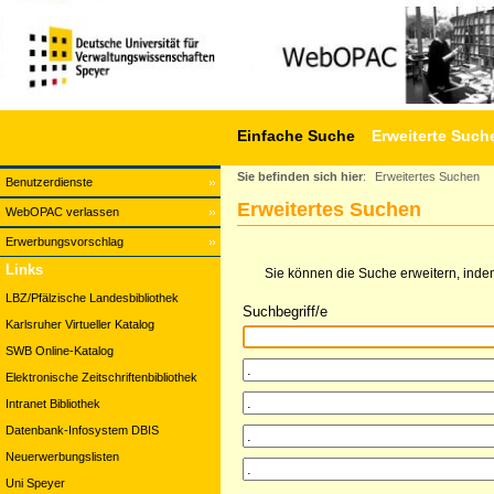
Einfache Suche
Erweiterte Such
Sie befinden sich hier
:
Erweitertes Suchen
Benutzerdienste
Erweitertes Suchen
WebOPAC verlassen
Erwerbungsvorschlag
Links
Sie können die Suche erweitern, indem
LBZ/Pfälzische Landesbibliothek
Suchbegriff/e
Karlsruher Virtueller Katalog
SWB Online-Katalog
Elektronische Zeitschriftenbibliothek
Intranet Bibliothek
Datenbank-Infosystem DBIS
Neuerwerbungslisten
Uni Speyer